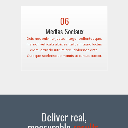
06
Médias Sociaux
Duis nec pulvinar justo. Integer pellentesque,
nisl non vehicula ultricies, tellus magna luctus
diam, gravida rutrum arcu dolor nec ante.
Quisque scelerisque mauris ut cursus auctor.
Deliver real,
measurable
results
,