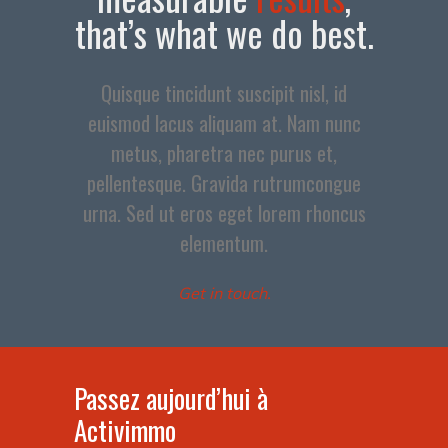
that’s what we do best.
Quisque tincidunt suscipit nisl, id
euismod lacus aliquam at. Nam nunc
metus, pharetra nec purus et,
pellentesque. Gravida rutrumcongue
urna. Sed ut eros eget lorem rhoncus
elementum.
Get in touch.
Passez aujourd’hui à
Activimmo